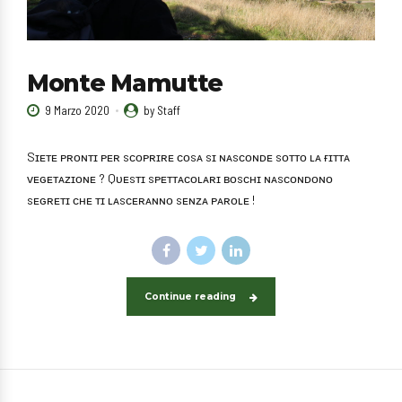
Monte Mamutte
9 Marzo 2020
by Staff
Sɪᴇᴛᴇ ᴘʀᴏɴᴛɪ ᴘᴇʀ sᴄᴏᴘʀɪʀᴇ ᴄᴏsᴀ sɪ ɴᴀsᴄᴏɴᴅᴇ sᴏᴛᴛᴏ ʟᴀ ғɪᴛᴛᴀ
ᴠᴇɢᴇᴛᴀᴢɪᴏɴᴇ ? Qᴜᴇsᴛɪ sᴘᴇᴛᴛᴀᴄᴏʟᴀʀɪ ʙᴏsᴄʜɪ ɴᴀsᴄᴏɴᴅᴏɴᴏ
sᴇɢʀᴇᴛɪ ᴄʜᴇ ᴛɪ ʟᴀsᴄᴇʀᴀɴɴᴏ sᴇɴᴢᴀ ᴘᴀʀᴏʟᴇ !
Continue reading