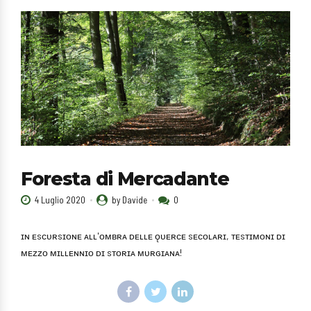
Foresta di Mercadante
4 Luglio 2020
by Davide
0
ɪɴ ᴇsᴄᴜʀsɪᴏɴᴇ ᴀʟʟ'ᴏᴍʙʀᴀ ᴅᴇʟʟᴇ ǫᴜᴇʀᴄᴇ sᴇᴄᴏʟᴀʀɪ, ᴛᴇsᴛɪᴍᴏɴɪ ᴅɪ
ᴍᴇᴢᴢᴏ ᴍɪʟʟᴇɴɴɪᴏ ᴅɪ sᴛᴏʀɪᴀ ᴍᴜʀɢɪᴀɴᴀ!