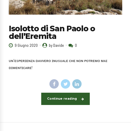
Isolotto di San Paolo o
dell’Eremita
9 Giugno 2020
by Davide
0
ᴜɴ'ᴇsᴘᴇʀɪᴇɴᴢᴀ ᴅᴀᴠᴠᴇʀᴏ ɪɴᴜsᴜᴀʟᴇ ᴄʜᴇ ɴᴏɴ ᴘᴏᴛʀᴇᴍᴏ ᴍᴀɪ
ᴅɪᴍᴇɴᴛɪᴄᴀʀᴇ!
Continue reading