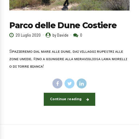
Parco delle Dune Costiere
20 Luglio 2020
by Davide
0
Sᴘᴀᴢɪᴇʀᴇᴍᴏ ᴅᴀʟ ᴍᴀʀᴇ ᴀʟʟᴇ ᴅᴜɴᴇ, ᴅᴀɪ ᴠɪʟʟᴀɢɢɪ ʀᴜᴘᴇsᴛʀɪ ᴀʟʟᴇ
ᴢᴏɴᴇ ᴜᴍɪᴅᴇ, ꜰɪɴᴏ ᴀ ɢɪᴜɴɢᴇʀᴇ ᴀʟʟᴀ ᴍᴇʀᴀᴠɪɢʟɪᴏsᴀ ʟᴀᴍᴀ ᴍᴏʀᴇʟʟɪ
ᴏ ᴅɪ ᴛᴏʀʀᴇ ʙɪᴀɴᴄᴀ!
Continue reading