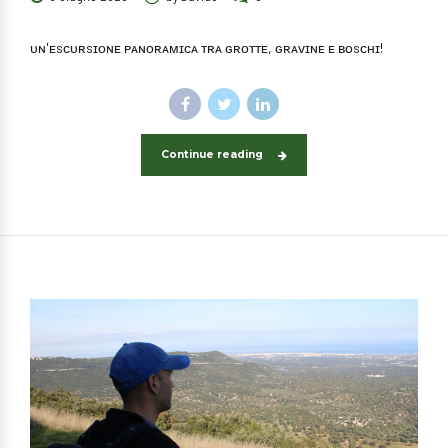
ᴜɴ'ᴇsᴄᴜʀsɪᴏɴᴇ ᴘᴀɴᴏʀᴀᴍɪᴄᴀ ᴛʀᴀ ɢʀᴏᴛᴛᴇ, ɢʀᴀᴠɪɴᴇ ᴇ ʙᴏsᴄʜɪ!
Continue reading