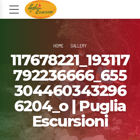
HOME
GALLERY
117678221_193117
792236666_655
304460343296
6204_o | Puglia
Escursioni