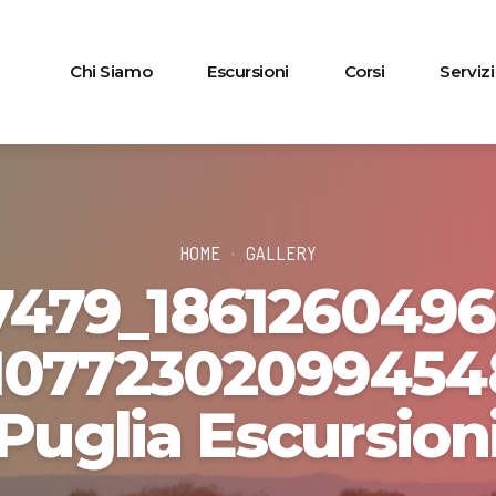
Chi Siamo
Escursioni
Corsi
Servizi
HOME
GALLERY
7479_186126049
107723020994548
Puglia Escursion