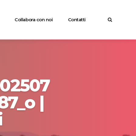
Collabora con noi
Contatti
602507
7_o |
i