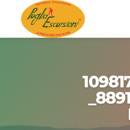
10981
_889