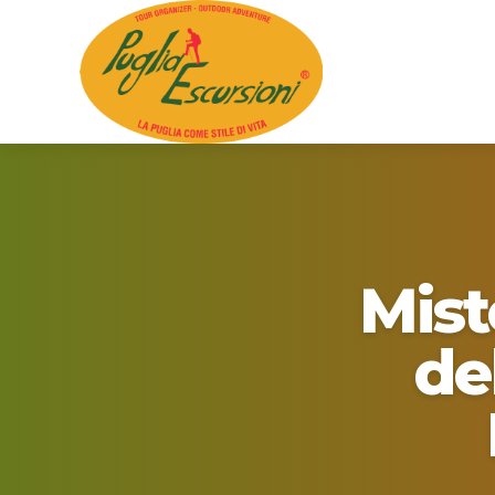
Mist
de