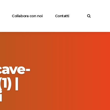
Collabora con noi
Contatti
cave-
) |
i