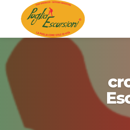
cr
Esc