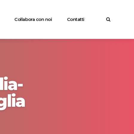
Collabora con noi
Contatti
ia-
glia