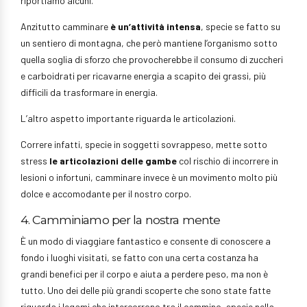
riportiamo alcuni.
Anzitutto camminare
è un’attività intensa
, specie se fatto su
un sentiero di montagna, che però mantiene l’organismo sotto
quella soglia di sforzo che provocherebbe il consumo di zuccheri
e carboidrati per ricavarne energia a scapito dei grassi, più
difficili da trasformare in energia.
L’altro aspetto importante riguarda le articolazioni.
Correre infatti, specie in soggetti sovrappeso, mette sotto
stress
le articolazioni delle gambe
col rischio di incorrere in
lesioni o infortuni, camminare invece è un movimento molto più
dolce e accomodante per il nostro corpo.
4. Camminiamo per la nostra mente
È un modo di viaggiare fantastico e consente di conoscere a
fondo i luoghi visitati, se fatto con una certa costanza ha
grandi benefici per il corpo e aiuta a perdere peso, ma non è
tutto. Uno dei delle più grandi scoperte che sono state fatte
riguarda i legami che intercorrono tra il cammino, specie nella