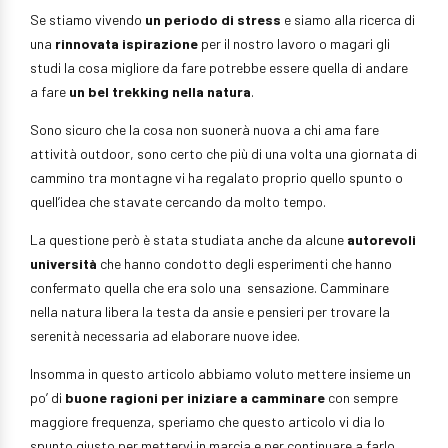
Se stiamo vivendo
un periodo di stress
e siamo alla ricerca di
una
rinnovata ispirazione
per il nostro lavoro o magari gli
studi la cosa migliore da fare potrebbe essere quella di andare
a fare
un bel trekking nella natura
.
Sono sicuro che la cosa non suonerà nuova a chi ama fare
attività outdoor, sono certo che più di una volta una giornata di
cammino tra montagne vi ha regalato proprio quello spunto o
quell’idea che stavate cercando da molto tempo.
La questione però è stata studiata anche da alcune
autorevoli
università
che hanno condotto degli esperimenti che hanno
confermato quella che era solo una sensazione. Camminare
nella natura libera la testa da ansie e pensieri per trovare la
serenità necessaria ad elaborare nuove idee.
Insomma in questo articolo abbiamo voluto mettere insieme un
po’ di
buone ragioni per iniziare a camminare
con sempre
maggiore frequenza, speriamo che questo articolo vi dia lo
spunto giusto per mettervi in marcia e per continuare a farlo