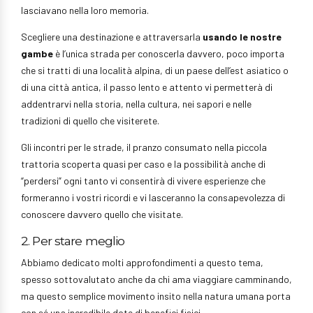
lasciavano nella loro memoria.
Scegliere una destinazione e attraversarla
usando le nostre
gambe
è l’unica strada per conoscerla davvero, poco importa
che si tratti di una località alpina, di un paese dell’est asiatico o
di una città antica, il passo lento e attento vi permetterà di
addentrarvi nella storia, nella cultura, nei sapori e nelle
tradizioni di quello che visiterete.
Gli incontri per le strade, il pranzo consumato nella piccola
trattoria scoperta quasi per caso e la possibilità anche di
“perdersi” ogni tanto vi consentirà di vivere esperienze che
formeranno i vostri ricordi e vi lasceranno la consapevolezza di
conoscere davvero quello che visitate.
2. Per stare meglio
Abbiamo dedicato molti approfondimenti a questo tema,
spesso sottovalutato anche da chi ama viaggiare camminando,
ma questo semplice movimento insito nella natura umana porta
con sé una incredibile dote di benefici fisici.