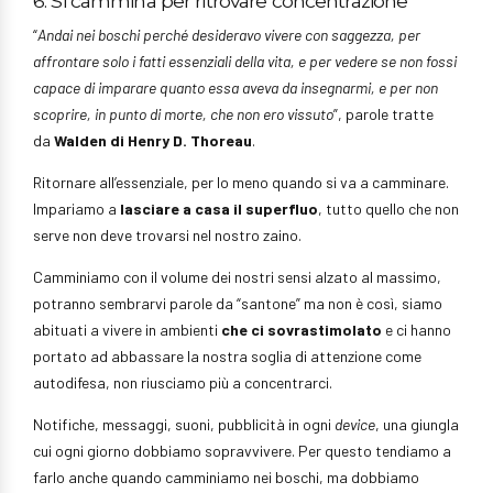
6. Si cammina per ritrovare concentrazione
“
Andai nei boschi perché desideravo vivere con saggezza, per
affrontare solo i fatti essenziali della vita, e per vedere se non fossi
capace di imparare quanto essa aveva da insegnarmi, e per non
scoprire, in punto di morte, che non ero vissuto
”, parole tratte
da
Walden di Henry D. Thoreau
.
Ritornare all’essenziale, per lo meno quando si va a camminare.
Impariamo a
lasciare a casa il superfluo
, tutto quello che non
serve non deve trovarsi nel nostro zaino.
Camminiamo con il volume dei nostri sensi alzato al massimo,
potranno sembrarvi parole da “santone” ma non è così, siamo
abituati a vivere in ambienti
che ci sovrastimolato
e ci hanno
portato ad abbassare la nostra soglia di attenzione come
autodifesa, non riusciamo più a concentrarci.
Notifiche, messaggi, suoni, pubblicità in ogni
device
, una giungla
cui ogni giorno dobbiamo sopravvivere. Per questo tendiamo a
farlo anche quando camminiamo nei boschi, ma dobbiamo