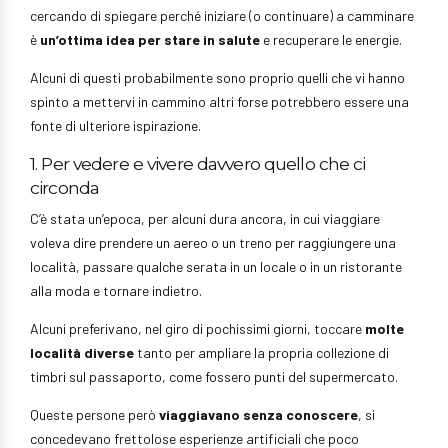
cercando di spiegare perché iniziare (o continuare) a camminare
è
un’ottima idea per stare in salute
e recuperare le energie.
Alcuni di questi probabilmente sono proprio quelli che vi hanno
spinto a mettervi in cammino altri forse potrebbero essere una
fonte di ulteriore ispirazione.
1. Per vedere e vivere davvero quello che ci
circonda
C’è stata un’epoca, per alcuni dura ancora, in cui viaggiare
voleva dire prendere un aereo o un treno per raggiungere una
località, passare qualche serata in un locale o in un ristorante
alla moda e tornare indietro.
Alcuni preferivano, nel giro di pochissimi giorni, toccare
molte
località diverse
tanto per ampliare la propria collezione di
timbri sul passaporto, come fossero punti del supermercato.
Queste persone però
viaggiavano senza conoscere
, si
concedevano frettolose esperienze artificiali che poco