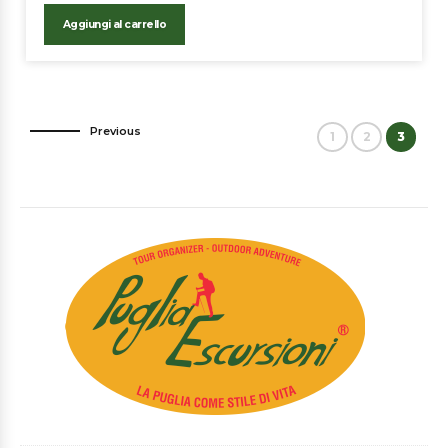
Aggiungi al carrello
1
2
3