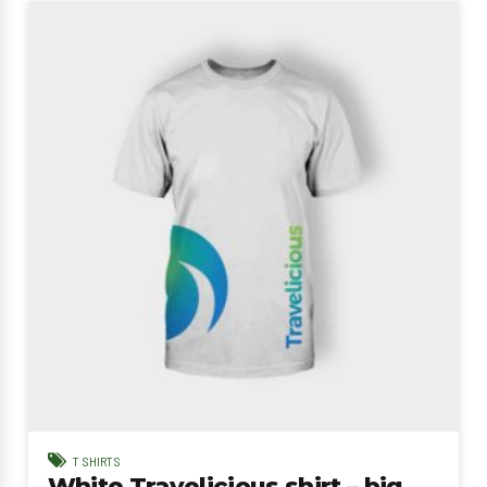
T SHIRTS
White Travelicious shirt – big